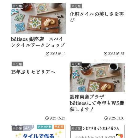
未分類
未分類
化粧タイルの美しさを再
び
bêtises 銀座店 スペイ
ンタイルワークショップ
2025.06.10
2025.05.25
未分類
未分類
15年ぶりセビリアへ
銀座東急プラザ
bêtisesにて今年もWS開
催します！
2025.05.24
2025.03.06
未分類
未分類